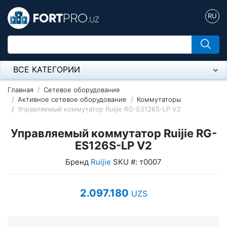
RU
ВСЕ КАТЕГОРИИ
Микрофон
Главная
Сетевое оборудование
Активное сетевое оборудование
Коммутаторы
Управляемый коммутатор Ruijie RG-ES126S-LP V2
Напольные розетки
Управляемый коммутатор Ruijie RG-
Оборудование Mikrotik
ES126S-LP V2
Пылесос
Бренд
Ruijie
SKU #: т0007
Спикерфон
2.097.180
UZS
Модемы ADSL, Wan/Lan Роутеры, Wi-Fi
IP Телефония