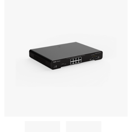
Стереосистемы
Серверное оборудование
UPS Источники бесперебойного питания
Мышки и Клавиатуры
Наушники
Сетевое оборудование
Системы охлаждения
Видеоконференцсвязь
Digital Signage
Видеонаблюдение
Компьютеры Fujitsu