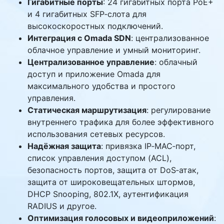
Гигабитные порты
: 24 гигабитных порта PoE+
и 4 гигабитных SFP‑слота для
высокоскоростных подключений.
Интеграция с Omada SDN
: централизованное
облачное управление и умный мониторинг.
Централизованное управление
: облачный
доступ и приложение Omada для
максимального удобства и простого
управления.
Статическая маршрутизация
: регулирование
внутреннего трафика для более эффективного
использования сетевых ресурсов.
Надёжная защита
: привязка IP‑MAC‑порт,
список управления доступом (ACL),
безопасность портов, защита от DoS‑атак,
защита от широковещательных штормов,
DHCP Snooping, 802.1X, аутентификация
RADIUS и другое.
Оптимизация голосовых и видеоприложений
: