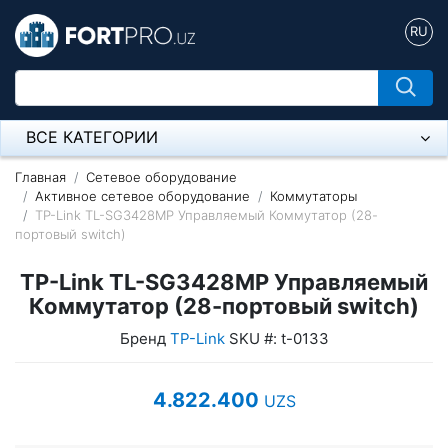
RU
ВСЕ КАТЕГОРИИ
Микрофон
Главная
Сетевое оборудование
Активное сетевое оборудование
Коммутаторы
TP-Link TL-SG3428MP Управляемый Коммутатор (28-
Напольные розетки
портовый switch)
Оборудование Mikrotik
TP-Link TL-SG3428MP Управляемый
Пылесос
Коммутатор (28-портовый switch)
Бренд
TP-Link
SKU #: t-0133
Спикерфон
Модемы ADSL, Wan/Lan Роутеры, Wi-Fi
4.822.400
UZS
IP Телефония