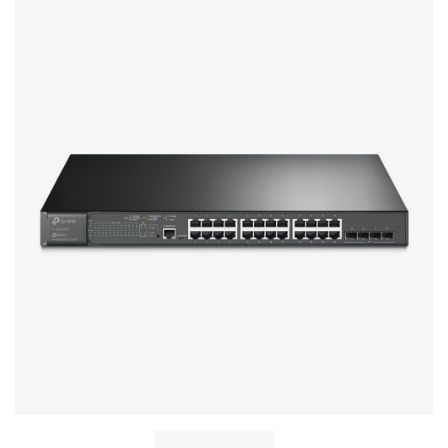
Стереосистемы
Серверное оборудование
UPS Источники бесперебойного питания
Мышки и Клавиатуры
Наушники
Сетевое оборудование
Системы охлаждения
Видеоконференцсвязь
Digital Signage
Видеонаблюдение
Компьютеры Fujitsu