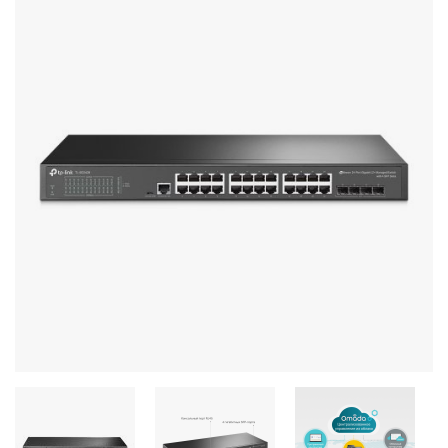
Стереосистемы
Серверное оборудование
UPS Источники бесперебойного питания
Мышки и Клавиатуры
Наушники
Сетевое оборудование
Системы охлаждения
Видеоконференцсвязь
Digital Signage
Видеонаблюдение
Компьютеры Fujitsu