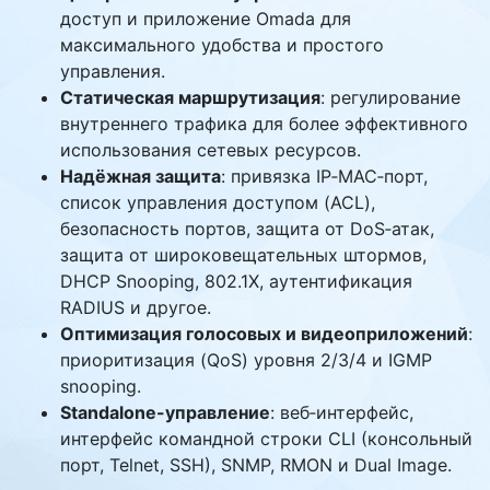
доступ и приложение Omada для
максимального удобства и простого
управления.
Статическая маршрутизация
: регулирование
внутреннего трафика для более эффективного
использования сетевых ресурсов.
Надёжная защита
: привязка IP‑MAC‑порт,
список управления доступом (ACL),
безопасность портов, защита от DoS‑атак,
защита от широковещательных штормов,
DHCP Snooping, 802.1X, аутентификация
RADIUS и другое.
Оптимизация голосовых и видеоприложений
:
приоритизация (QoS) уровня 2/3/4 и IGMP
snooping.
Standalone-управление
: веб‑интерфейс,
интерфейс командной строки CLI (консольный
порт, Telnet, SSH), SNMP, RMON и Dual Image.