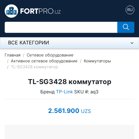
RU
ВСЕ КАТЕГОРИИ
Микрофон
Главная
Сетевое оборудование
Активное сетевое оборудование
Коммутаторы
TL-SG3428 коммутатор
Напольные розетки
TL-SG3428 коммутатор
Оборудование Mikrotik
Бренд
TP-Link
SKU #: aq3
Пылесос
Спикерфон
2.561.900
UZS
Модемы ADSL, Wan/Lan Роутеры, Wi-Fi
IP Телефония