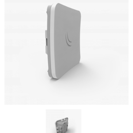
Стереосистемы
Серверное оборудование
UPS Источники бесперебойного питания
Мышки и Клавиатуры
Наушники
Сетевое оборудование
Системы охлаждения
Видеоконференцсвязь
Digital Signage
Видеонаблюдение
Компьютеры Fujitsu