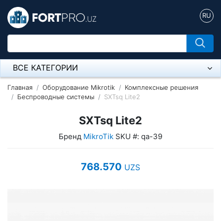
RU
ВСЕ КАТЕГОРИИ
Микрофон
Главная
Оборудование Mikrotik
Комплексные решения
Беспроводные системы
SXTsq Lite2
Напольные розетки
SXTsq Lite2
Оборудование Mikrotik
Бренд
MikroTik
SKU #: qa-39
Пылесос
768.570
UZS
Спикерфон
Модемы ADSL, Wan/Lan Роутеры, Wi-Fi
IP Телефония