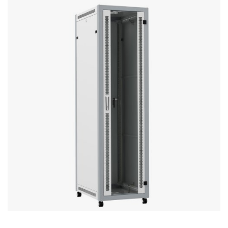
Стереосистемы
Серверное оборудование
UPS Источники бесперебойного питания
Мышки и Клавиатуры
Наушники
Сетевое оборудование
Системы охлаждения
Видеоконференцсвязь
Digital Signage
Видеонаблюдение
Компьютеры Fujitsu