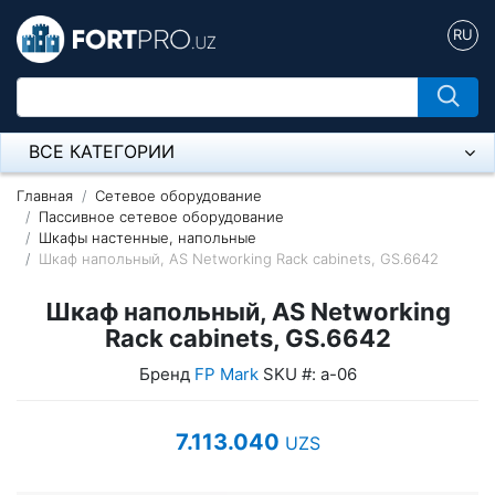
RU
ВСЕ КАТЕГОРИИ
Микрофон
Главная
Сетевое оборудование
Пассивное сетевое оборудование
Шкафы настенные, напольные
Напольные розетки
Шкаф напольный, AS Networking Rack cabinets, GS.6642
Оборудование Mikrotik
Шкаф напольный, AS Networking
Пылесос
Rack cabinets, GS.6642
Бренд
FP Mark
SKU #: a-06
Спикерфон
Модемы ADSL, Wan/Lan Роутеры, Wi-Fi
7.113.040
UZS
IP Телефония