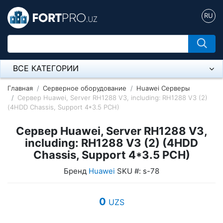
RU
ВСЕ КАТЕГОРИИ
Микрофон
Главная
Серверное оборудование
Huawei Серверы
Сервер Huawei, Server RH1288 V3, including: RH1288 V3 (2)
(4HDD Chassis, Support 4*3.5 PCH)
Напольные розетки
Сервер Huawei, Server RH1288 V3,
Оборудование Mikrotik
including: RH1288 V3 (2) (4HDD
Пылесос
Chassis, Support 4*3.5 PCH)
Бренд
Huawei
SKU #: s-78
Спикерфон
Модемы ADSL, Wan/Lan Роутеры, Wi-Fi
0
UZS
IP Телефония