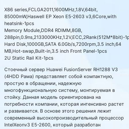
X86 series,FCLGA2011,1600MHz,1.8V,64bit,
85000mW,Haswell EP Xeon E5-2603 v3,6Core,with
heatsink-1pcs
Memory Module,DDR4 RDIMM,8GB,
288pin,0.9ns,2133000KHz,1.2V,ECC,2Rank(512M*8bit)-1
Hard Disk,1000GB,SATA 6.0Gb/s,7200rpm,3.5 inch,64
MB,Hot-swap,Built-in,3.5 inch Front Panel-1pcs
2U Static Rail Kit-1pcs
Стоечный сервер Huawei FusionServer RH1288 V3
(4HDD Рама) представляет собой компактную,
простую в обращении, надежную
многофункциональную систему, монтируемая в
стойку. Данная модель ориентирована на
потребности компании, которая интенсивно растет
и развивается. В основе этого решения лежит
современный высокопроизводительный процессор
IntelXeonv3 E5-2600, который разработан