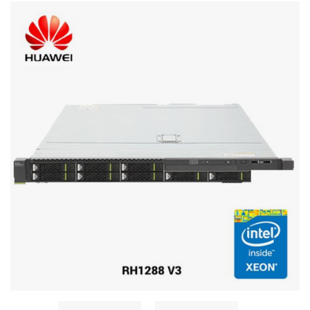
Стереосистемы
Серверное оборудование
UPS Источники бесперебойного питания
Мышки и Клавиатуры
Наушники
Сетевое оборудование
Системы охлаждения
Видеоконференцсвязь
Digital Signage
Видеонаблюдение
Компьютеры Fujitsu