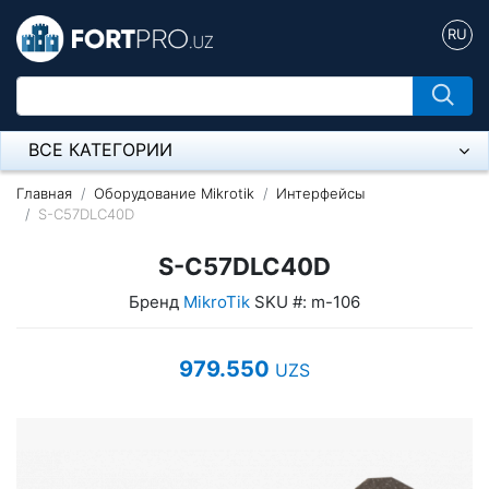
RU
ВСЕ КАТЕГОРИИ
Микрофон
Главная
Оборудование Mikrotik
Интерфейсы
S-C57DLC40D
Напольные розетки
S-C57DLC40D
Оборудование Mikrotik
Бренд
MikroTik
SKU #: m-106
Пылесос
979.550
UZS
Спикерфон
Модемы ADSL, Wan/Lan Роутеры, Wi-Fi
IP Телефония