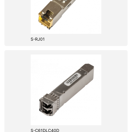
S-RJ01
S-C61DLC40D