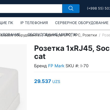
(+998 55) 50
ЩИЕ ПК
IP ТЕЛЕФОНИЯ
СЕРВЕРНОЕ ОБОРУДОВАНИЕ
РУДОВАНИЕ
ОБОРУДОВАНИЕ MIKROTIK
сетевое оборудование
Адаптеры UPC, APC, Розетки
Розе
Розетка 1хRJ45, Sock
cat
Бренд
FP Mark
SKU #: l-70
29.537
UZS