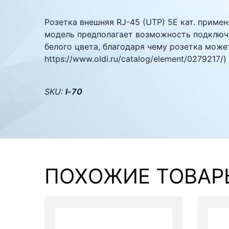
Комплектующие ПК
Розетка внешняя RJ-45 (UTP) 5E кат. приме
модель предполагает возможность подключи
белого цвета, благодаря чему розетка может
https://www.oldi.ru/catalog/element/0279217/)
SKU:
l-70
ПОХОЖИЕ ТОВАР