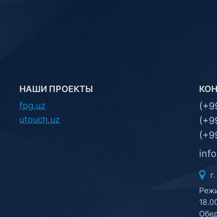
НАШИ ПРОЕКТЫ
КО
fpg.uz
(+9
utouch.uz
(+9
(+9
inf
г.
Режи
18.0
Обед