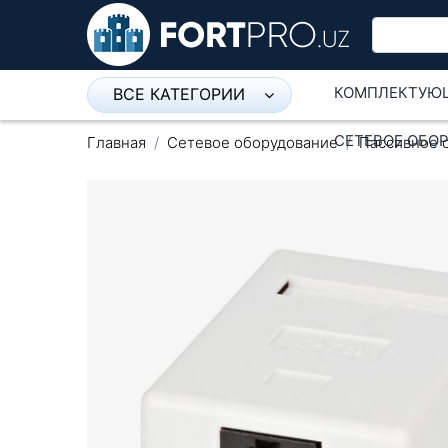
КОМПЛЕКТУЮ
ВСЕ КАТЕГОРИИ
Микрофон
СЕТЕВОЕ ОБО
Главная
Сетевое оборудование
Пассивное 
Напольные розетки
Оборудование Mikrotik
Пылесос
Спикерфон
Модемы ADSL, Wan/Lan
Роутеры, Wi-Fi
IP Телефония