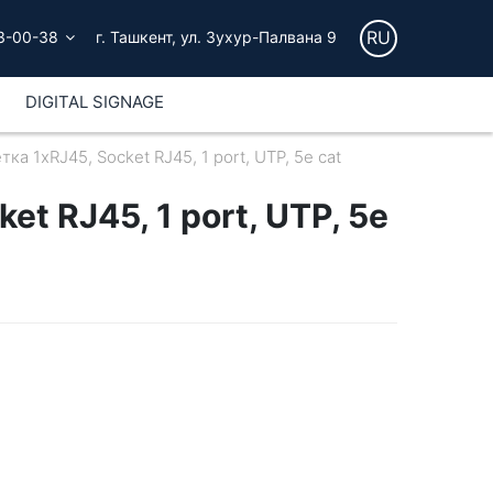
RU
3-00-38
г. Ташкент, ул. Зухур-Палвана 9
DIGITAL SIGNAGE
тка 1хRJ45, Socket RJ45, 1 port, UTP, 5e cat
et RJ45, 1 port, UTP, 5e