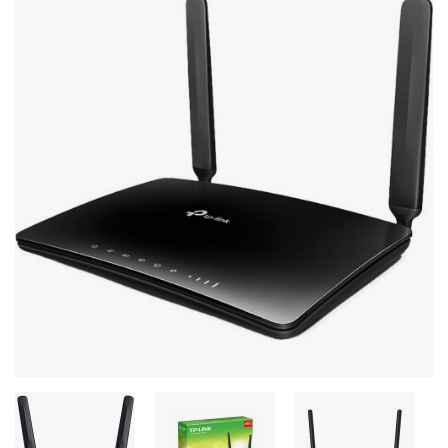
Стереосистемы
Серверное оборудование
UPS Источники бесперебойного питания
Мышки и Клавиатуры
Наушники
Сетевое оборудование
Системы охлаждения
Видеоконференцсвязь
Digital Signage
Видеонаблюдение
Компьютеры Fujitsu