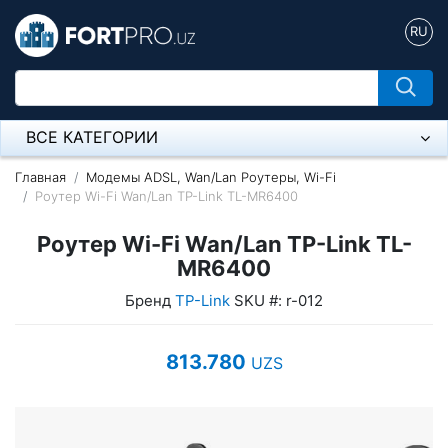
RU
ВСЕ КАТЕГОРИИ
Микрофон
Главная
Модемы ADSL, Wan/Lan Роутеры, Wi-Fi
Роутер Wi-Fi Wan/Lan TP-Link TL-MR6400
Напольные розетки
Роутер Wi-Fi Wan/Lan TP-Link TL-
Оборудование Mikrotik
MR6400
Бренд
TP-Link
SKU #: r-012
Пылесос
Спикерфон
813.780
UZS
Модемы ADSL, Wan/Lan Роутеры, Wi-Fi
IP Телефония