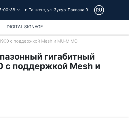
RU
3-00-38
г. Ташкент, ул. Зухур-Палвана 9
DIGITAL SIGNAGE
C1900 с поддержкой Mesh и MU‑MIMO
апазонный гигабитный
0 с поддержкой Mesh и