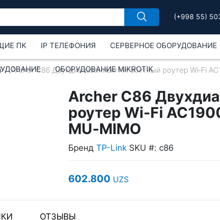
(+998 55) 50
ЩИЕ ПК
IP ТЕЛЕФОНИЯ
СЕРВЕРНОЕ ОБОРУДОВАНИЕ
РУДОВАНИЕ
ОБОРУДОВАНИЕ MIKROTIK
i
Archer C86 Двухдиапазонный гигабитный роутер Wi‑Fi A
Archer C86 Двухди
роутер Wi‑Fi AC190
MU‑MIMO
Бренд
TP-Link
SKU #: c86
602.800
UZS
ИКИ
ОТЗЫВЫ