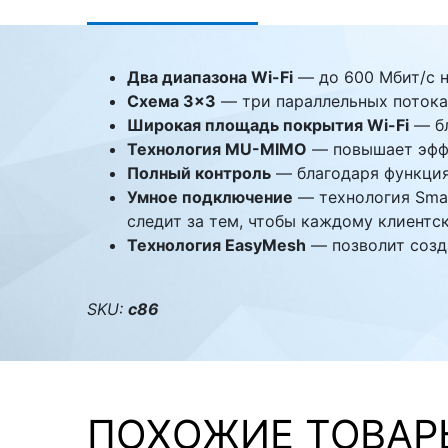
Стереосистемы
Серверное оборудование
Два диапазона Wi-Fi
— до 600 Мбит/с на
UPS Источники
Схема 3×3
— три параллельных потока
бесперебойного питания
Широкая площадь покрытия Wi-Fi
— бл
Технология MU-MIMO
— повышает эфф
Мышки и Клавиатуры
Полный контроль
— благодаря функциям
Наушники
Умное подключение
— технология Smart
следит за тем, чтобы каждому клиентс
Сетевое оборудование
Технология EasyMesh
— позволит созд
Системы охлаждения
SKU:
c86
Видеоконференцсвязь
Digital Signage
Видеонаблюдение
ПОХОЖИЕ ТОВАР
Компьютеры Fujitsu