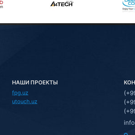
НАШИ ПРОЕКТЫ
КО
fpg.uz
(+9
utouch.uz
(+9
(+9
inf