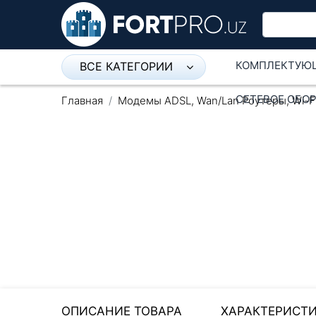
КОМПЛЕКТУЮ
ВСЕ КАТЕГОРИИ
Микрофон
СЕТЕВОЕ ОБО
Главная
Модемы ADSL, Wan/Lan Роутеры, Wi-F
Напольные розетки
Оборудование Mikrotik
Пылесос
Спикерфон
Модемы ADSL, Wan/Lan
Роутеры, Wi-Fi
IP Телефония
ОПИСАНИЕ ТОВАРА
ХАРАКТЕРИСТ