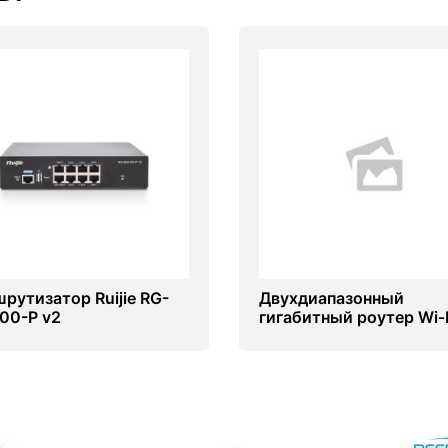
рутизатор Ruijie RG-
Двухдиапазонный
00-P v2
гигабитный роутер Wi‑
Archer MR500 с
поддержкой 4G+ катег
6