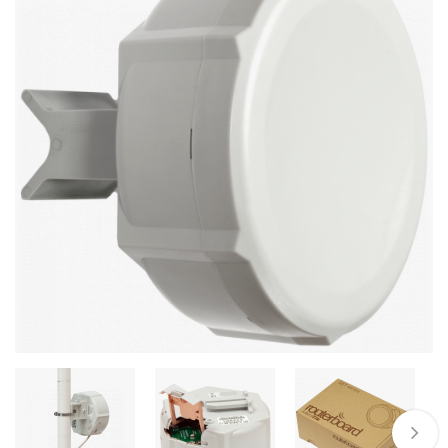
Стереосистемы
Серверное оборудование
UPS Источники бесперебойного питания
Мышки и Клавиатуры
Наушники
Сетевое оборудование
Системы охлаждения
Видеоконференцсвязь
Digital Signage
Видеонаблюдение
Компьютеры Fujitsu