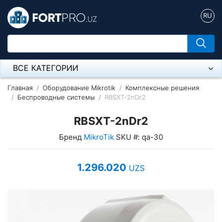
RU
ВСЕ КАТЕГОРИИ
Микрофон
Главная
Оборудование Mikrotik
Комплексные решения
Беспроводные системы
RBSXT-2nDr2
Напольные розетки
RBSXT-2nDr2
Оборудование Mikrotik
Бренд
MikroTik
SKU #: qa-30
Пылесос
1.296.020
UZS
Спикерфон
Модемы ADSL, Wan/Lan Роутеры, Wi-Fi
IP Телефония