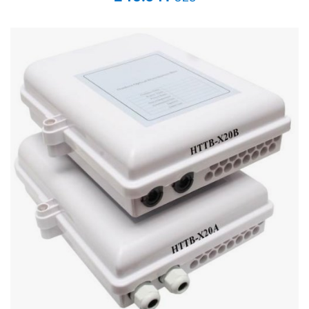
Стереосистемы
Серверное оборудование
UPS Источники бесперебойного питания
Мышки и Клавиатуры
Наушники
Сетевое оборудование
Системы охлаждения
Видеоконференцсвязь
Digital Signage
Видеонаблюдение
Компьютеры Fujitsu