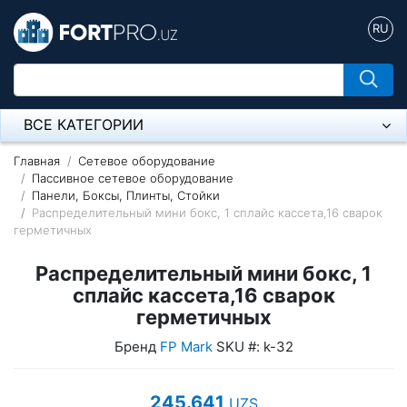
RU
ВСЕ КАТЕГОРИИ
Микрофон
Главная
Сетевое оборудование
Пассивное сетевое оборудование
Панели, Боксы, Плинты, Стойки
Напольные розетки
Распределительный мини бокс, 1 сплайс кассета,16 сварок
герметичных
Оборудование Mikrotik
Распределительный мини бокс, 1
Пылесос
сплайс кассета,16 сварок
Спикерфон
герметичных
Бренд
FP Mark
SKU #: k-32
Модемы ADSL, Wan/Lan Роутеры, Wi-Fi
IP Телефония
245.641
UZS