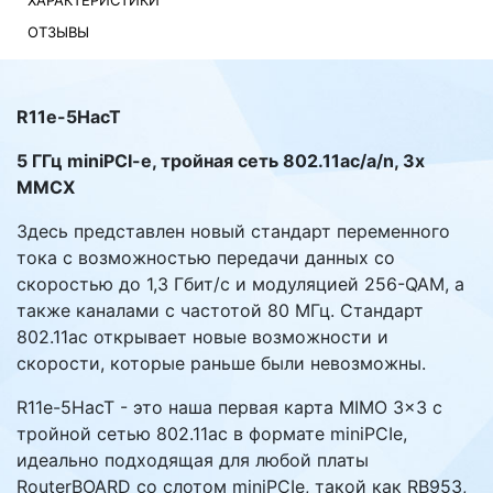
ХАРАКТЕРИСТИКИ
ОТЗЫВЫ
Комплектующие ПК
R11e-5HacT
5 ГГц miniPCI-e, тройная сеть 802.11ac/a/n, 3x
MMCX
Здесь представлен новый стандарт переменного
тока с возможностью передачи данных со
скоростью до 1,3 Гбит/с и модуляцией 256-QAM, а
также каналами с частотой 80 МГц. Стандарт
802.11ac открывает новые возможности и
скорости, которые раньше были невозможны.
R11e-5HacT - это наша первая карта MIMO 3x3 с
тройной сетью 802.11ac в формате miniPCIe,
идеально подходящая для любой платы
RouterBOARD со слотом miniPCIe, такой как RB953,