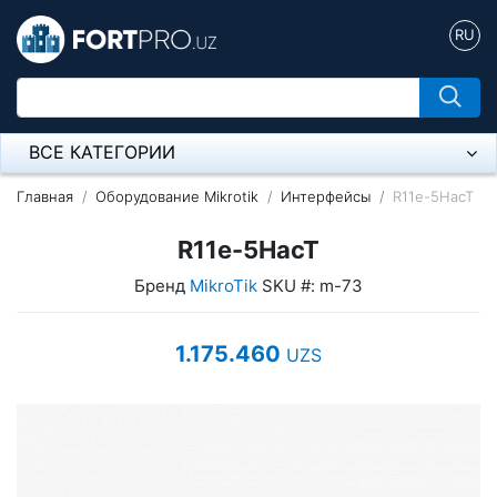
RU
ВСЕ КАТЕГОРИИ
Микрофон
Главная
Оборудование Mikrotik
Интерфейсы
R11e-5HacT
Напольные розетки
R11e-5HacT
Бренд
MikroTik
SKU #: m-73
Оборудование Mikrotik
Пылесос
1.175.460
UZS
Спикерфон
Модемы ADSL, Wan/Lan Роутеры, Wi-Fi
IP Телефония