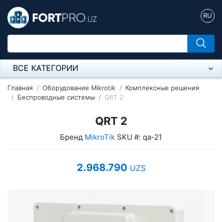
RU
ВСЕ КАТЕГОРИИ
Микрофон
Главная
Оборудование Mikrotik
Комплексные решения
Беспроводные системы
QRT 2
Напольные розетки
QRT 2
Оборудование Mikrotik
Бренд
MikroTik
SKU #: qa-21
Пылесос
2.968.790
UZS
Спикерфон
Модемы ADSL, Wan/Lan Роутеры, Wi-Fi
IP Телефония