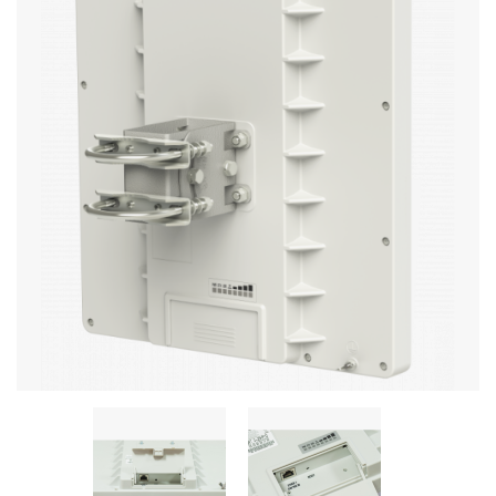
Стереосистемы
Серверное оборудование
UPS Источники бесперебойного питания
Мышки и Клавиатуры
Наушники
Сетевое оборудование
Системы охлаждения
Видеоконференцсвязь
Digital Signage
Видеонаблюдение
Компьютеры Fujitsu