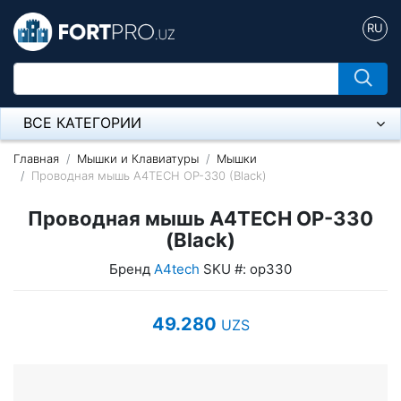
RU
ВСЕ КАТЕГОРИИ
Микрофон
Главная
Мышки и Клавиатуры
Мышки
Проводная мышь A4TECH OP-330 (Black)
Напольные розетки
Проводная мышь A4TECH OP-330
Оборудование Mikrotik
(Black)
Бренд
A4tech
SKU #: op330
Пылесос
Спикерфон
49.280
UZS
Модемы ADSL, Wan/Lan Роутеры, Wi-Fi
IP Телефония