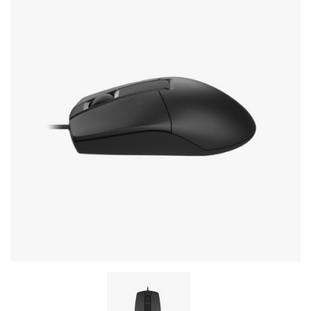
Стереосистемы
Серверное оборудование
UPS Источники бесперебойного питания
Мышки и Клавиатуры
Наушники
Сетевое оборудование
Системы охлаждения
Видеоконференцсвязь
Digital Signage
Видеонаблюдение
Компьютеры Fujitsu