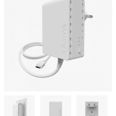
Стереосистемы
Серверное оборудование
UPS Источники бесперебойного питания
Мышки и Клавиатуры
Наушники
Сетевое оборудование
Системы охлаждения
Видеоконференцсвязь
Digital Signage
Видеонаблюдение
Компьютеры Fujitsu