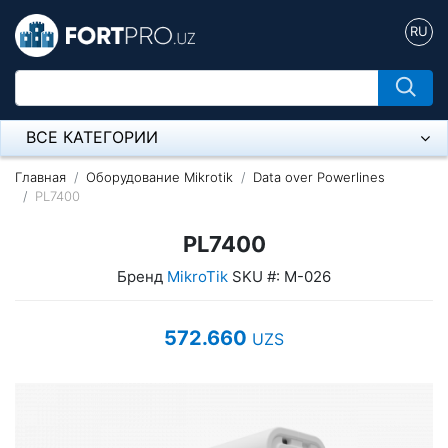
RU
ВСЕ КАТЕГОРИИ
Микрофон
Главная
Оборудование Mikrotik
Data over Powerlines
PL7400
Напольные розетки
PL7400
Оборудование Mikrotik
Бренд
MikroTik
SKU #: M-026
Пылесос
572.660
UZS
Спикерфон
Модемы ADSL, Wan/Lan Роутеры, Wi-Fi
IP Телефония