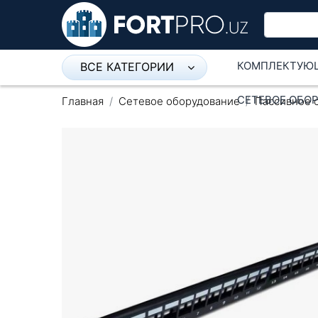
КОМПЛЕКТУЮ
ВСЕ КАТЕГОРИИ
Микрофон
СЕТЕВОЕ ОБО
Главная
Сетевое оборудование
Пассивное 
Напольные розетки
Оборудование Mikrotik
Пылесос
Спикерфон
Модемы ADSL, Wan/Lan
Роутеры, Wi-Fi
IP Телефония