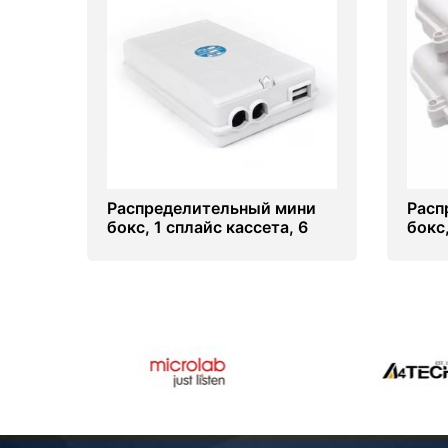
Распределительный мини
Расп
бокс, 1 сплайс кассета, 6
бокс
сварок, (под пигтейлы)