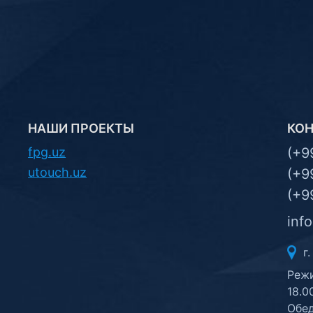
НАШИ ПРОЕКТЫ
КО
fpg.uz
(+9
utouch.uz
(+9
(+9
inf
г.
Режи
18.0
Обед