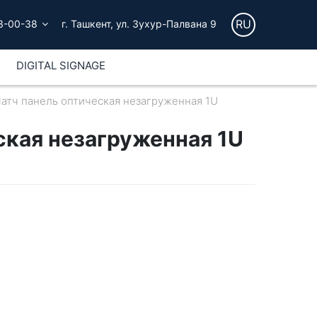
RU
3-00-38
г. Ташкент, ул. Зухур-Палвана 9
DIGITAL SIGNAGE
атч панель оптическая незагруженная 1U
ская незагруженная 1U