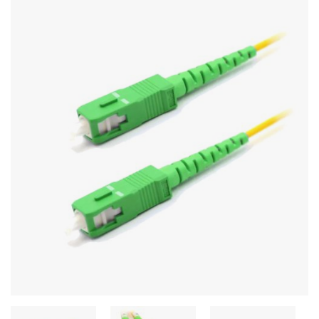
Стереосистемы
Серверное оборудование
UPS Источники бесперебойного питания
Мышки и Клавиатуры
Наушники
Сетевое оборудование
Системы охлаждения
Видеоконференцсвязь
Digital Signage
Видеонаблюдение
Компьютеры Fujitsu