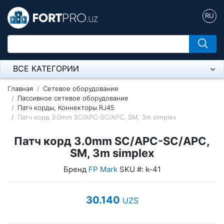
RU
ВСЕ КАТЕГОРИИ
Микрофон
Главная
Сетевое оборудование
Пассивное сетевое оборудование
Патч корды, Коннекторы RJ45
Напольные розетки
Патч корд 3.0mm SC/APC-SC/APC, SM, 3m simplex
Оборудование Mikrotik
Патч корд 3.0mm SC/APC-SC/APC,
Пылесос
SM, 3m simplex
Бренд
FP Mark
SKU #: k-41
Спикерфон
Модемы ADSL, Wan/Lan Роутеры, Wi-Fi
30.140
UZS
IP Телефония