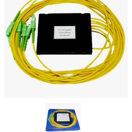
Стереосистемы
Серверное оборудование
UPS Источники бесперебойного питания
Мышки и Клавиатуры
Наушники
Сетевое оборудование
Системы охлаждения
Видеоконференцсвязь
Digital Signage
Видеонаблюдение
Компьютеры Fujitsu