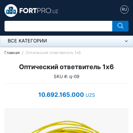
RU
ВСЕ КАТЕГОРИИ
Микрофон
Главная
Оптический ответвитель 1x6
Напольные розетки
Оптический ответвитель 1x6
SKU #: q-09
Оборудование Mikrotik
Пылесос
10.692.165.000
UZS
Спикерфон
Модемы ADSL, Wan/Lan Роутеры, Wi-Fi
IP Телефония