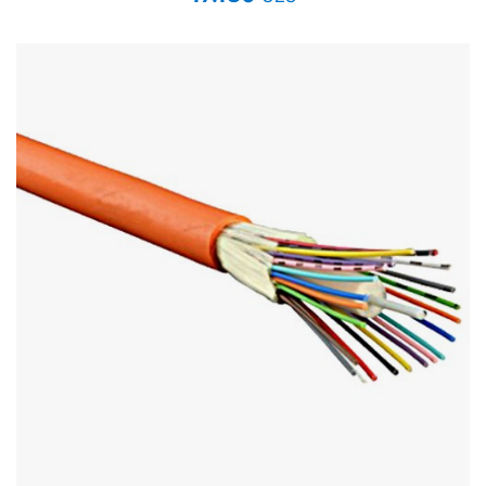
Стереосистемы
Серверное оборудование
UPS Источники бесперебойного питания
Мышки и Клавиатуры
Наушники
Сетевое оборудование
Системы охлаждения
Видеоконференцсвязь
Digital Signage
Видеонаблюдение
Компьютеры Fujitsu