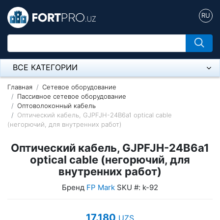
RU
ВСЕ КАТЕГОРИИ
Микрофон
Главная
Сетевое оборудование
Пассивное сетевое оборудование
Оптоволоконный кабель
Напольные розетки
Оптический кабель, GJPFJH-24B6a1 optical cable
(негорючий, для внутренних работ)
Оборудование Mikrotik
Оптический кабель, GJPFJH-24B6a1
Пылесос
optical cable (негорючий, для
Спикерфон
внутренних работ)
Бренд
FP Mark
SKU #: k-92
Модемы ADSL, Wan/Lan Роутеры, Wi-Fi
IP Телефония
17.180
UZS