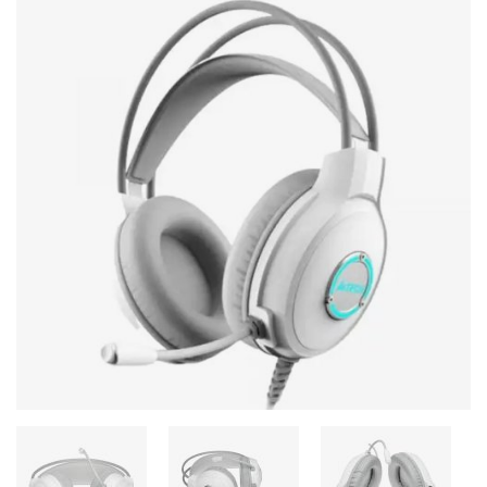
Стереосистемы
Серверное оборудование
UPS Источники бесперебойного питания
Мышки и Клавиатуры
Наушники
Сетевое оборудование
Системы охлаждения
Видеоконференцсвязь
Digital Signage
Видеонаблюдение
Компьютеры Fujitsu