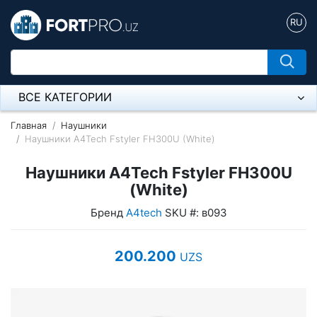
RU
ВСЕ КАТЕГОРИИ
Микрофон
Главная
Наушники
Наушники A4Tech Fstyler FH300U (White)
Напольные розетки
Наушники A4Tech Fstyler FH300U
Оборудование Mikrotik
(White)
Бренд
A4tech
SKU #: в093
Пылесос
Спикерфон
200.200
UZS
Модемы ADSL, Wan/Lan Роутеры, Wi-Fi
IP Телефония