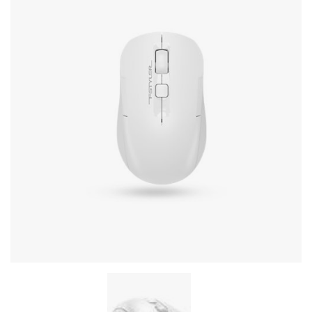
Стереосистемы
Серверное оборудование
UPS Источники бесперебойного питания
Мышки и Клавиатуры
Наушники
Сетевое оборудование
Системы охлаждения
Видеоконференцсвязь
Digital Signage
Видеонаблюдение
Компьютеры Fujitsu