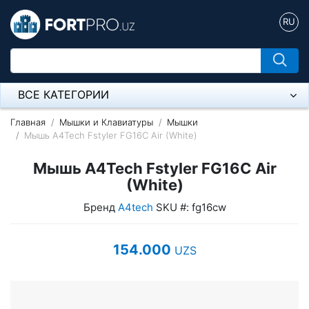
RU
ВСЕ КАТЕГОРИИ
Микрофон
Главная
Мышки и Клавиатуры
Мышки
Мышь A4Tech Fstyler FG16C Air (White)
Напольные розетки
Мышь A4Tech Fstyler FG16C Air
Оборудование Mikrotik
(White)
Бренд
A4tech
SKU #: fg16cw
Пылесос
Спикерфон
154.000
UZS
Модемы ADSL, Wan/Lan Роутеры, Wi-Fi
IP Телефония