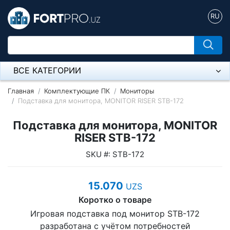
RU
ВСЕ КАТЕГОРИИ
Микрофон
Главная
Комплектующие ПК
Мониторы
Подставка для монитора, MONITOR RISER STB-172
Напольные розетки
Подставка для монитора, MONITOR
Оборудование Mikrotik
RISER STB-172
SKU #: STB-172
Пылесос
Спикерфон
15.070
UZS
Модемы ADSL, Wan/Lan Роутеры, Wi-Fi
Коротко о товаре
Игровая подставка под монитор STB-172
IP Телефония
разработана с учётом потребностей