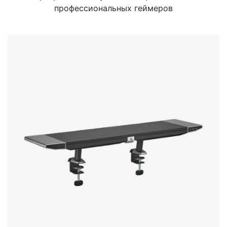
профессиональных геймеров
Стереосистемы
Серверное оборудование
UPS Источники бесперебойного питания
Мышки и Клавиатуры
Наушники
Сетевое оборудование
Системы охлаждения
Видеоконференцсвязь
Digital Signage
Видеонаблюдение
Компьютеры Fujitsu