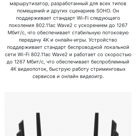
маршрутизатор, разработанный для всех типов
Стереосистемы
помещений и других сценариев SOHO. Он
поддерживает стандарт Wi-Fi следующего
Серверное оборудование
поколения 802.11ac Wave2 с ускорением до 1267
UPS Источники бесперебойного питания
Мбит/с, что обеспечивает стабильную потоковую
передачу 4K и онлайн-игры. Устройство
Мышки и Клавиатуры
поддерживает стандарт беспроводной локальной
сети Wi-Fi 802.11ac Wave2 и работает со скоростью
Наушники
до 1267 Мбит/с, что обеспечивает беспроблемный
4К видеопоток, быструю работу стриминговых
Сетевое оборудование
сервисов и онлайн видеоигр.
Системы охлаждения
Видеоконференцсвязь
Digital Signage
Видеонаблюдение
Компьютеры Fujitsu