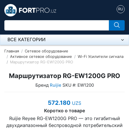
RU
ВСЕ КАТЕГОРИИ
Микрофон
Главная
Сетевое оборудование
Активное сетевое оборудование
Wi-Fi Усилители сигнала
Маршрутизатор RG-EW1200G PRO
Напольные розетки
Маршрутизатор RG-EW1200G PRO
Оборудование Mikrotik
Бренд
Ruijie
SKU #: EW1200
Пылесос
Спикерфон
572.180
UZS
Коротко о товаре
Модемы ADSL, Wan/Lan Роутеры, Wi-Fi
Ruijie Reyee RG-EW1200G PRO — это гигабитный
IP Телефония
двухдиапазонный беспроводной потребительский