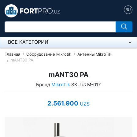
RU
ВСЕ КАТЕГОРИИ
Микрофон
Главная
Оборудование Mikrotik
Антенны MikroTik
mANT30 PA
Напольные розетки
mANT30 PA
Оборудование Mikrotik
Бренд
MikroTik
SKU #: M-017
Пылесос
2.561.900
UZS
Спикерфон
Модемы ADSL, Wan/Lan Роутеры, Wi-Fi
IP Телефония