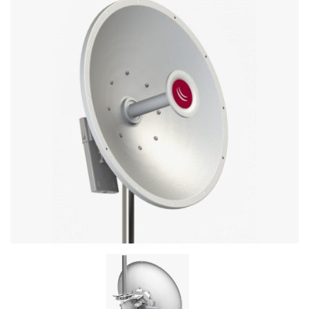
Стереосистемы
Серверное оборудование
UPS Источники бесперебойного питания
Мышки и Клавиатуры
Наушники
Сетевое оборудование
Системы охлаждения
Видеоконференцсвязь
Digital Signage
Видеонаблюдение
Компьютеры Fujitsu