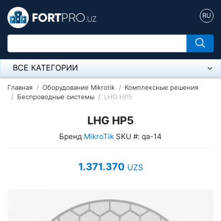
RU
ВСЕ КАТЕГОРИИ
Микрофон
Главная
Оборудование Mikrotik
Комплексные решения
Беспроводные системы
LHG HP5
Напольные розетки
LHG HP5
Оборудование Mikrotik
Бренд
MikroTik
SKU #: qa-14
Пылесос
1.371.370
UZS
Спикерфон
Модемы ADSL, Wan/Lan Роутеры, Wi-Fi
IP Телефония