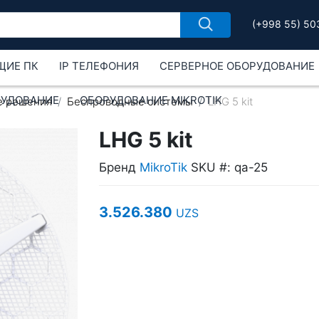
(+998 55) 50
ЩИЕ ПК
IP ТЕЛЕФОНИЯ
СЕРВЕРНОЕ ОБОРУДОВАНИЕ
РУДОВАНИЕ
ОБОРУДОВАНИЕ MIKROTIK
е решения
Беспроводные системы
LHG 5 kit
LHG 5 kit
Бренд
MikroTik
SKU #: qa-25
3.526.380
UZS