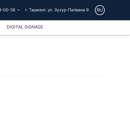
RU
3-00-38
г. Ташкент, ул. Зухур-Палвана 9
DIGITAL SIGNAGE