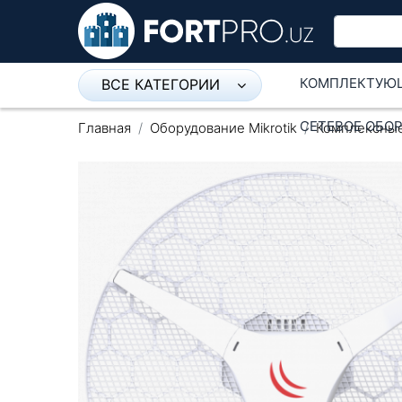
КОМПЛЕКТУЮ
ВСЕ КАТЕГОРИИ
Микрофон
СЕТЕВОЕ ОБО
Главная
Оборудование Mikrotik
Комплексны
Напольные розетки
Оборудование Mikrotik
Пылесос
Спикерфон
Модемы ADSL, Wan/Lan
Роутеры, Wi-Fi
IP Телефония