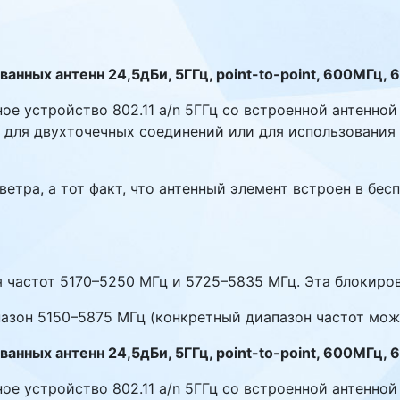
анных антенн 24,5дБи, 5ГГц, point-to-point, 600МГц,
ное устройство 802.11 a/n 5ГГц со встроенной антенно
 для двухточечных соединений или для использования 
ветра, а тот факт, что антенный элемент встроен в бе
 частот 5170–5250 МГц и 5725–5835 МГц. Эта блокиров
зон 5150–5875 МГц (конкретный диапазон частот мож
анных антенн 24,5дБи, 5ГГц, point-to-point, 600МГц,
ное устройство 802.11 a/n 5ГГц со встроенной антенно