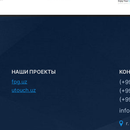
НАШИ ПРОЕКТЫ
КО
fpg.uz
(+9
utouch.uz
(+9
(+9
inf
г.