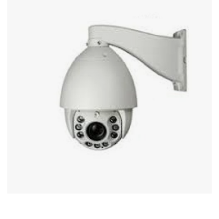
Стереосистемы
Серверное оборудование
UPS Источники бесперебойного питания
Мышки и Клавиатуры
Наушники
Сетевое оборудование
Системы охлаждения
Видеоконференцсвязь
Digital Signage
Видеонаблюдение
Компьютеры Fujitsu