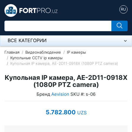
RU
ВСЕ КАТЕГОРИИ
Микрофон
Главная
Видеонаблюдение
IP камеры
Купольные CCTV ip камеры
Купольная IP камера, AE-2D11-0918X (1080P PTZ camera)
Напольные розетки
Купольная IP камера, AE-2D11-0918X
Оборудование Mikrotik
(1080P PTZ camera)
Пылесос
Бренд
Aevision
SKU #: s-06
Спикерфон
5.782.800
UZS
Модемы ADSL, Wan/Lan Роутеры, Wi-Fi
IP Телефония