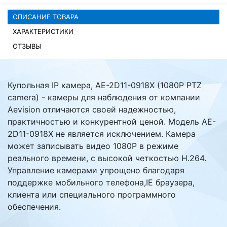
ОПИСАНИЕ ТОВАРА
Комплектующие ПК
ХАРАКТЕРИСТИКИ
ОТЗЫВЫ
Купольная IP камера, AE-2D11-0918X (1080P PTZ
camera) - камеры для наблюдения от компании
Aevision отличаются своей надежностью,
практичностью и конкурентной ценой. Модель AE-
2D11-0918X не является исключением. Камера
может записывать видео 1080P в режиме
реального времени, с высокой четкостью H.264.
Управление камерами упрощено благодаря
поддержке мобильного телефона,IE браузера,
клиента или специального программного
обеспечения.