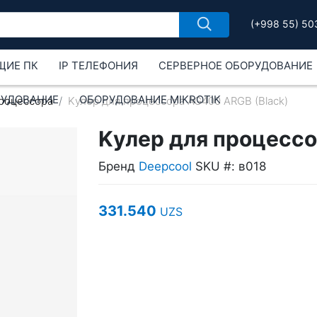
(+998 55) 50
ЩИЕ ПК
IP ТЕЛЕФОНИЯ
СЕРВЕРНОЕ ОБОРУДОВАНИЕ
РУДОВАНИЕ
ОБОРУДОВАНИЕ MIKROTIK
процессора
Kулер для процессора AG400 ARGB (Black)
Kулер для процессо
Бренд
Deepcool
SKU #: в018
331.540
UZS