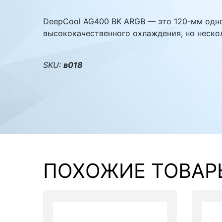
Комплектующие ПК
DeepCool AG400 BK ARGB — это 120-мм одн
высококачественного охлаждения, но неск
SKU:
в018
ПОХОЖИЕ ТОВАР