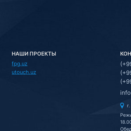
НАШИ ПРОЕКТЫ
КО
fpg.uz
(+9
utouch.uz
(+9
(+9
inf
г.
Режи
18.0
Обед