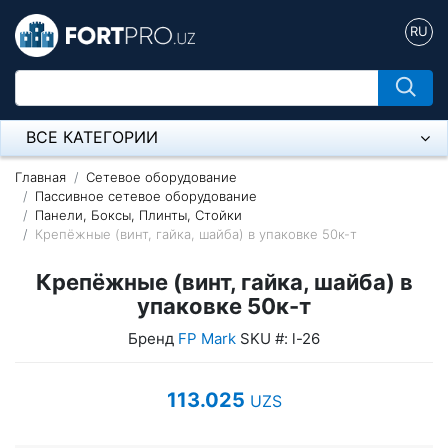
RU
ВСЕ КАТЕГОРИИ
Микрофон
Главная
Сетевое оборудование
Пассивное сетевое оборудование
Панели, Боксы, Плинты, Стойки
Напольные розетки
Крепёжные (винт, гайка, шайба) в упаковке 50к-т
Оборудование Mikrotik
Крепёжные (винт, гайка, шайба) в
Пылесос
упаковке 50к-т
Бренд
FP Mark
SKU #: l-26
Спикерфон
Модемы ADSL, Wan/Lan Роутеры, Wi-Fi
113.025
UZS
IP Телефония