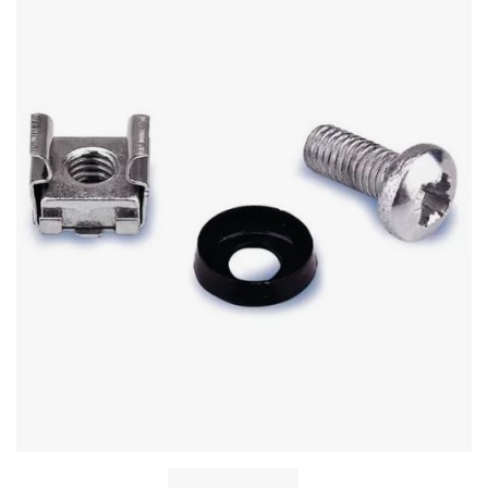
Стереосистемы
Серверное оборудование
UPS Источники бесперебойного питания
Мышки и Клавиатуры
Наушники
Сетевое оборудование
Системы охлаждения
Видеоконференцсвязь
Digital Signage
Видеонаблюдение
Компьютеры Fujitsu