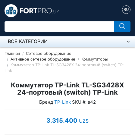
RU
ВСЕ КАТЕГОРИИ
Микрофон
Главная
Сетевое оборудование
Активное сетевое оборудование
Коммутаторы
Коммутатор TP-Link TL-SG3428X 24-портовый (switch) TP-
Напольные розетки
Link
Оборудование Mikrotik
Коммутатор TP-Link TL-SG3428X
Пылесос
24-портовый (switch) TP-Link
Бренд
TP-Link
SKU #: а42
Спикерфон
Модемы ADSL, Wan/Lan Роутеры, Wi-Fi
3.315.400
UZS
IP Телефония