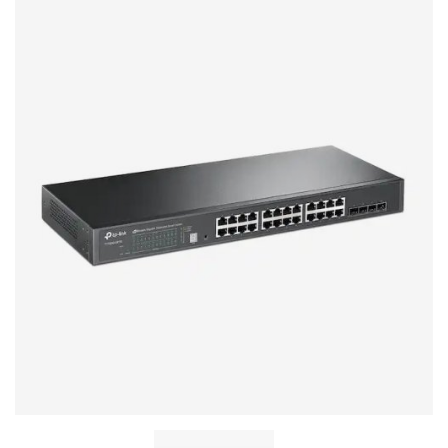
Стереосистемы
Серверное оборудование
UPS Источники бесперебойного питания
Мышки и Клавиатуры
Наушники
Сетевое оборудование
Системы охлаждения
Видеоконференцсвязь
Digital Signage
Видеонаблюдение
Компьютеры Fujitsu