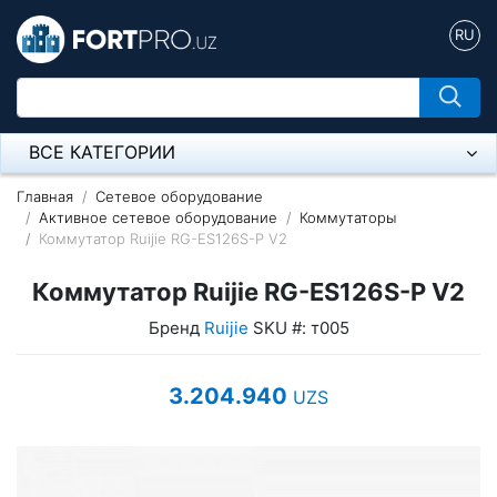
RU
ВСЕ КАТЕГОРИИ
Микрофон
Главная
Сетевое оборудование
Активное сетевое оборудование
Коммутаторы
Коммутатор Ruijie RG-ES126S-P V2
Напольные розетки
Коммутатор Ruijie RG-ES126S-P V2
Оборудование Mikrotik
Бренд
Ruijie
SKU #: т005
Пылесос
Спикерфон
3.204.940
UZS
Модемы ADSL, Wan/Lan Роутеры, Wi-Fi
IP Телефония