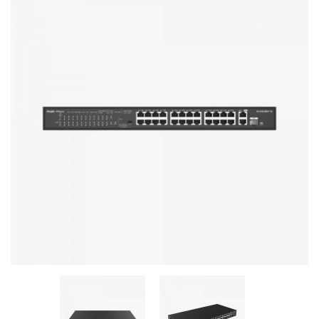
Стереосистемы
Серверное оборудование
UPS Источники бесперебойного питания
Мышки и Клавиатуры
Наушники
Сетевое оборудование
Системы охлаждения
Видеоконференцсвязь
Digital Signage
Видеонаблюдение
Компьютеры Fujitsu