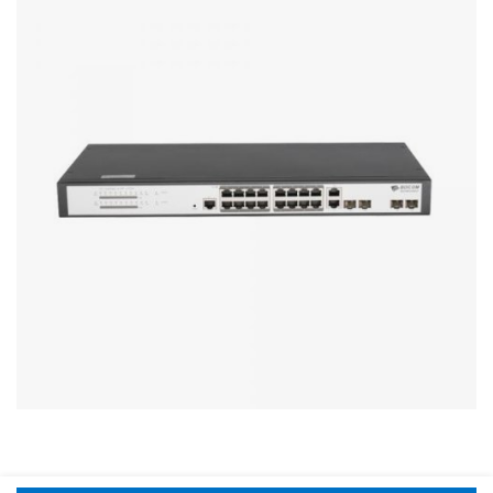
Стереосистемы
Серверное оборудование
UPS Источники бесперебойного питания
Мышки и Клавиатуры
Наушники
Сетевое оборудование
Системы охлаждения
Видеоконференцсвязь
Digital Signage
Видеонаблюдение
Компьютеры Fujitsu