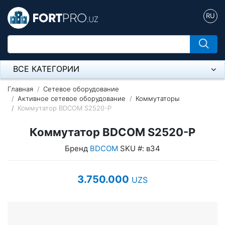
RU
ВСЕ КАТЕГОРИИ
Микрофон
Главная
Сетевое оборудование
Активное сетевое оборудование
Коммутаторы
Коммутатор BDCOM S2520-P
Напольные розетки
Коммутатор BDCOM S2520-P
Оборудование Mikrotik
Бренд
BDCOM
SKU #: в34
Пылесос
Спикерфон
3.750.000
UZS
Модемы ADSL, Wan/Lan Роутеры, Wi-Fi
IP Телефония