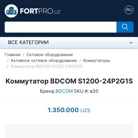
RU
ВСЕ КАТЕГОРИИ
Микрофон
Главная
Сетевое оборудование
Активное сетевое оборудование
Коммутаторы
Коммутатор BDCOM S1200-24P2G1S
Напольные розетки
Коммутатор BDCOM S1200-24P2G1S
Оборудование Mikrotik
Бренд
BDCOM
SKU #: в30
Пылесос
Спикерфон
1.350.000
UZS
Модемы ADSL, Wan/Lan Роутеры, Wi-Fi
IP Телефония