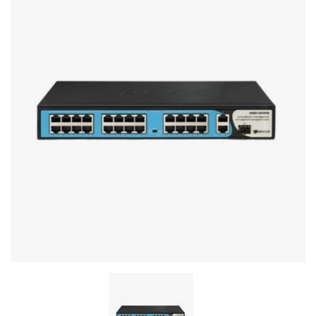
Стереосистемы
Серверное оборудование
UPS Источники бесперебойного питания
Мышки и Клавиатуры
Наушники
Сетевое оборудование
Системы охлаждения
Видеоконференцсвязь
Digital Signage
Видеонаблюдение
Компьютеры Fujitsu