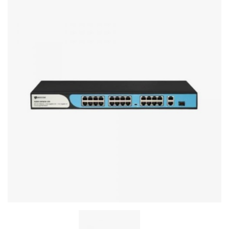
Стереосистемы
Серверное оборудование
UPS Источники бесперебойного питания
Мышки и Клавиатуры
Наушники
Сетевое оборудование
Системы охлаждения
Видеоконференцсвязь
Digital Signage
Видеонаблюдение
Компьютеры Fujitsu