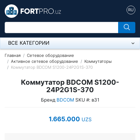
RU
ВСЕ КАТЕГОРИИ
Микрофон
Главная
Сетевое оборудование
Активное сетевое оборудование
Коммутаторы
Коммутатор BDCOM S1200-24P2G1S-370
Напольные розетки
Коммутатор BDCOM S1200-
Оборудование Mikrotik
24P2G1S-370
Пылесос
Бренд
BDCOM
SKU #: в31
Спикерфон
1.665.000
UZS
Модемы ADSL, Wan/Lan Роутеры, Wi-Fi
IP Телефония