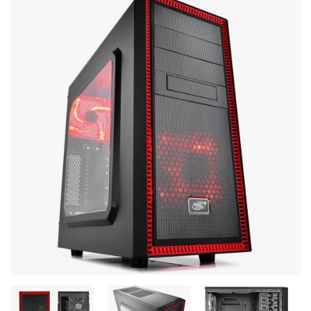
Стереосистемы
Серверное оборудование
UPS Источники бесперебойного питания
Мышки и Клавиатуры
Наушники
Сетевое оборудование
Системы охлаждения
Видеоконференцсвязь
Digital Signage
Видеонаблюдение
Компьютеры Fujitsu