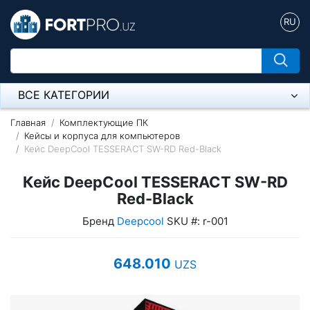
RU
ВСЕ КАТЕГОРИИ
Микрофон
Главная
Комплектующие ПК
Кейсы и корпуса для компьютеров
Кейс DeepCool TESSERACT SW-RD Red-Black
Напольные розетки
Кейс DeepCool TESSERACT SW-RD
Оборудование Mikrotik
Red-Black
Пылесос
Бренд
Deepcool
SKU #: r-001
Спикерфон
648.010
UZS
Модемы ADSL, Wan/Lan Роутеры, Wi-Fi
IP Телефония