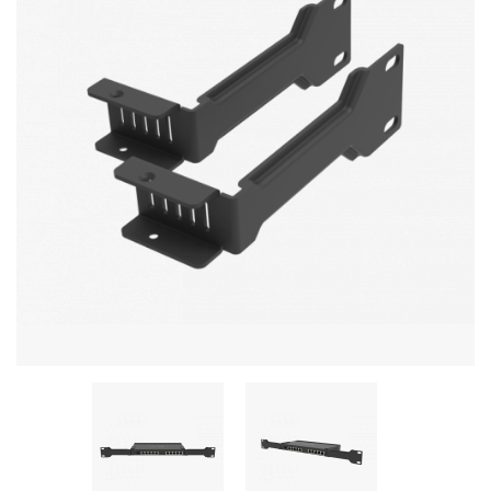
Стереосистемы
Серверное оборудование
UPS Источники бесперебойного питания
Мышки и Клавиатуры
Наушники
Сетевое оборудование
Системы охлаждения
Видеоконференцсвязь
Digital Signage
Видеонаблюдение
Компьютеры Fujitsu