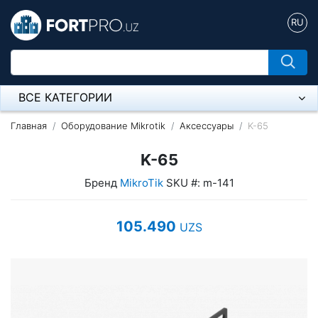
RU
ВСЕ КАТЕГОРИИ
Микрофон
Главная
Оборудование Mikrotik
Аксессуары
K-65
Напольные розетки
K-65
Бренд
MikroTik
SKU #: m-141
Оборудование Mikrotik
Пылесос
105.490
UZS
Спикерфон
Модемы ADSL, Wan/Lan Роутеры, Wi-Fi
IP Телефония