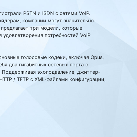
истрали PSTN и ISDN с сетями VoIP.
айдерам, компании могут значительно
 предлагает три модели, которые
ля удовлетворения потребностей VoIP
сновные голосовые кодеки, включая Opus,
себя два гигабитных сетевых порта с
. Поддерживая эхоподавление, джиттер-
 HTTP / TFTP с XML-файлами конфигурации,