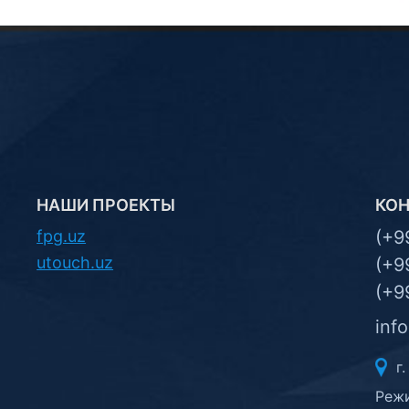
НАШИ ПРОЕКТЫ
КО
fpg.uz
(+9
utouch.uz
(+9
(+9
inf
г.
Режи