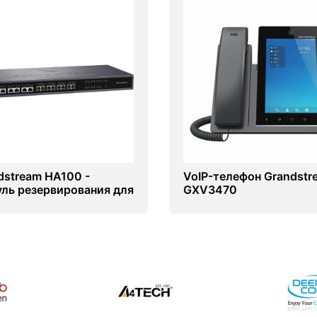
dstream HA100 -
VoIP-телефон Grandstr
ль резервирования для
GXV3470
6510