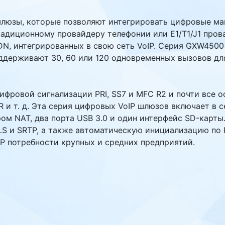
шлюзы, которые позволяют интегрировать цифровые маг
адиционному провайдеру телефонии или E1/T1/J1 пров
DN, интегрированных в свою сеть VoIP. Серия GXW4500
 поддерживают 30, 60 или 120 одновременных вызовов д
ровой сигнализации PRI, SS7 и MFC R2 и почти все о
M-FR и т. д. Эта серия цифровых VoIP шлюзов включает в 
 NAT, два порта USB 3.0 и один интерфейс SD-карты
TLS и SRTP, а также автоматическую инициализацию по
P потребности крупных и средних предприятий.