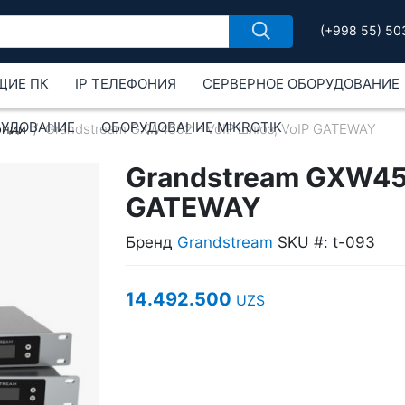
(+998 55) 50
ЩИЕ ПК
IP ТЕЛЕФОНИЯ
СЕРВЕРНОЕ ОБОРУДОВАНИЕ
РУДОВАНИЕ
ОБОРУДОВАНИЕ MIKROTIK
онии
Grandstream GXW4502 - VoIP шлюз, VoIP GATEWAY
Grandstream GXW450
GATEWAY
Бренд
Grandstream
SKU #: t-093
14.492.500
UZS