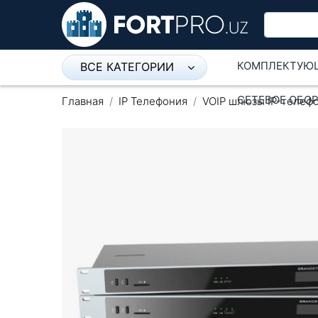
КОМПЛЕКТУЮ
ВСЕ КАТЕГОРИИ
Микрофон
СЕТЕВОЕ ОБО
Главная
IP Телефония
VOIP шлюзы IP-телеф
Напольные розетки
Оборудование Mikrotik
Пылесос
Спикерфон
Модемы ADSL, Wan/Lan
Роутеры, Wi-Fi
IP Телефония