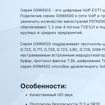
Комплектующие ПК
Серия GXW4502 - это цифровые VoIP E1/T1 
Подключив серию GXW4500 к сети VoIP и тр
увеличить количество магистралей PSTN/IS
обеспечивают 1, 2 или 4 потока T1/E1/J1 и
крупных и средних предприятий.
Серия GXW4502 поддерживает протоколы циф
G.722, G.711, G.729, G.723, iLBC, G.726, GS
настраиваемым встроенным маршрутизатором
буфер, протокол факсов T.38, шифрование 
серия GXW4502 способна удовлетворить VoI
Особенности:
Качественный HD-звук
Протоколы безопасности TLS и SRTP