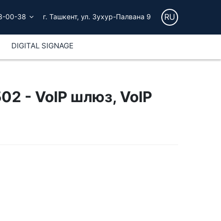
RU
3-00-38
г. Ташкент, ул. Зухур-Палвана 9
DIGITAL SIGNAGE
2 - VoIP шлюз, VoIP