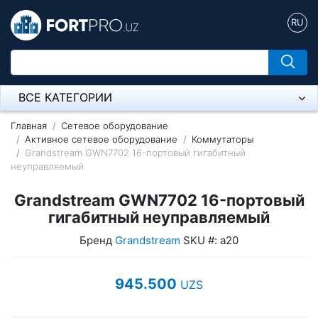
RU
ВСЕ КАТЕГОРИИ
Микрофон
Главная
Сетевое оборудование
Активное сетевое оборудование
Коммутаторы
Grandstream GWN7702 16-портовый гигабитный
Напольные розетки
неуправляемый
Оборудование Mikrotik
Grandstream GWN7702 16-портовый
Пылесос
гигабитный неуправляемый
Бренд
Grandstream
SKU #: а20
Спикерфон
Модемы ADSL, Wan/Lan Роутеры, Wi-Fi
945.500
UZS
IP Телефония