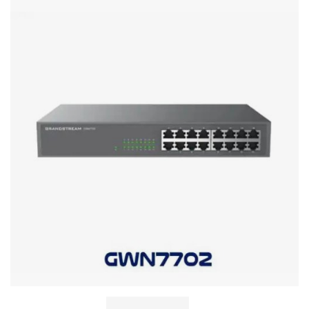
Стереосистемы
Серверное оборудование
UPS Источники бесперебойного питания
Мышки и Клавиатуры
Наушники
Сетевое оборудование
Системы охлаждения
Видеоконференцсвязь
Digital Signage
Видеонаблюдение
Компьютеры Fujitsu