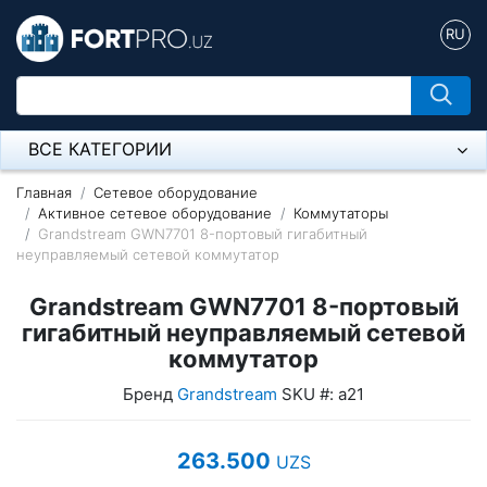
RU
ВСЕ КАТЕГОРИИ
Микрофон
Главная
Сетевое оборудование
Активное сетевое оборудование
Коммутаторы
Grandstream GWN7701 8-портовый гигабитный
Напольные розетки
неуправляемый сетевой коммутатор
Оборудование Mikrotik
Grandstream GWN7701 8-портовый
Пылесос
гигабитный неуправляемый сетевой
коммутатор
Спикерфон
Бренд
Grandstream
SKU #: а21
Модемы ADSL, Wan/Lan Роутеры, Wi-Fi
263.500
UZS
IP Телефония