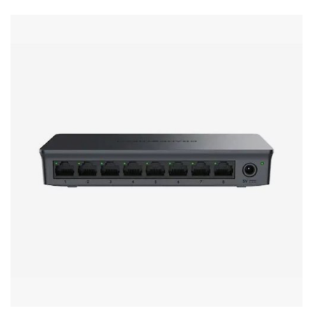
Стереосистемы
Серверное оборудование
UPS Источники бесперебойного питания
Мышки и Клавиатуры
Наушники
Сетевое оборудование
Системы охлаждения
Видеоконференцсвязь
Digital Signage
Видеонаблюдение
Компьютеры Fujitsu