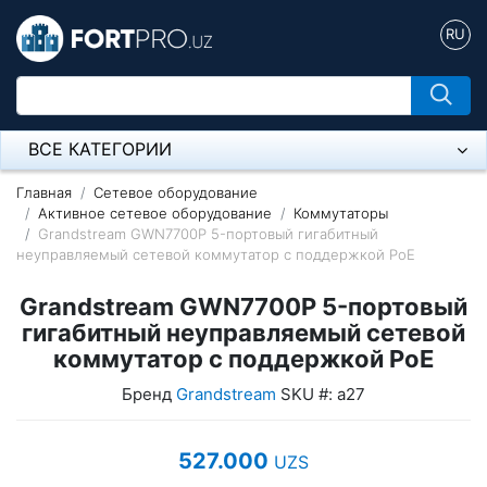
RU
ВСЕ КАТЕГОРИИ
Микрофон
Главная
Сетевое оборудование
Активное сетевое оборудование
Коммутаторы
Grandstream GWN7700P 5-портовый гигабитный
Напольные розетки
неуправляемый сетевой коммутатор с поддержкой PoE
Оборудование Mikrotik
Grandstream GWN7700P 5-портовый
Пылесос
гигабитный неуправляемый сетевой
коммутатор с поддержкой PoE
Спикерфон
Бренд
Grandstream
SKU #: а27
Модемы ADSL, Wan/Lan Роутеры, Wi-Fi
527.000
UZS
IP Телефония