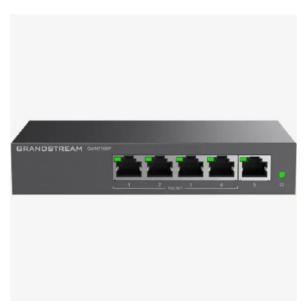
Стереосистемы
Серверное оборудование
UPS Источники бесперебойного питания
Мышки и Клавиатуры
Наушники
Сетевое оборудование
Системы охлаждения
Видеоконференцсвязь
Digital Signage
Видеонаблюдение
Компьютеры Fujitsu