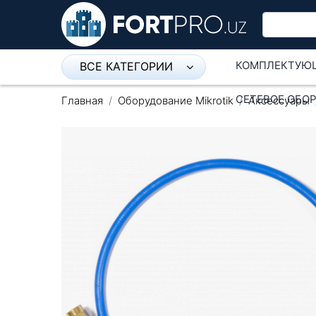
КОМПЛЕКТУЮ
ВСЕ КАТЕГОРИИ
Микрофон
СЕТЕВОЕ ОБО
Главная
Оборудование Mikrotik
Аксессуары
Напольные розетки
Оборудование Mikrotik
Пылесос
Спикерфон
Модемы ADSL, Wan/Lan
Роутеры, Wi-Fi
IP Телефония