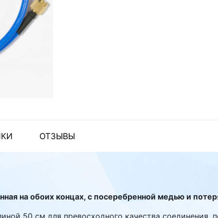
ИКИ
ОТЗЫВЫ
нная на обоих концах, с посеребренной медью и поте
иной 50 см для превосходного качества соединения, 