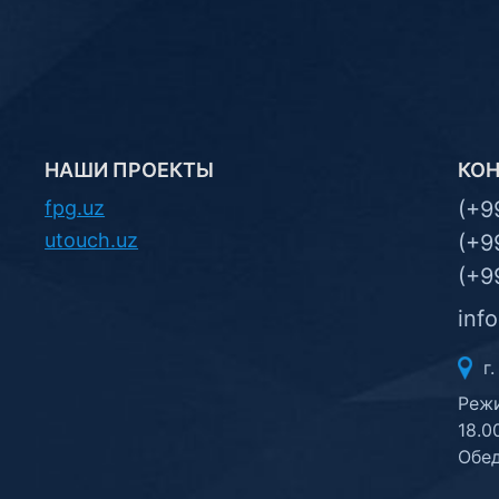
НАШИ ПРОЕКТЫ
КО
fpg.uz
(+9
utouch.uz
(+9
(+9
inf
г.
Режи
18.0
Обед