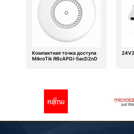
Kомпактная точка доступа
24V
MikroTik RBcAPGi-5acD2nD