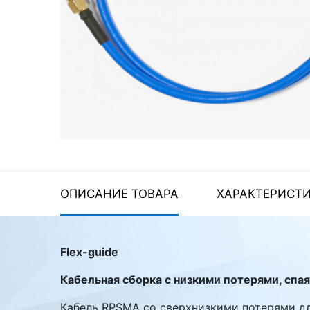
Стереосистемы
Серверное оборудование
UPS Источники
бесперебойного питания
Мышки и Клавиатуры
Наушники
Сетевое оборудование
Системы охлаждения
ОПИСАНИЕ ТОВАРА
ХАРАКТЕРИСТ
Видеоконференцсвязь
Digital Signage
Flex-guide
Видеонаблюдение
Кабельная сборка с низкими потерями, спая
Кабель RPSMA со сверхнизкими потерями дл
Компьютеры Fujitsu