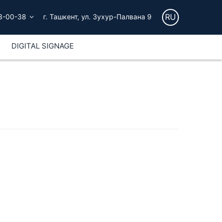
RU
3-00-38
г. Ташкент, ул. Зухур-Палвана 9
DIGITAL SIGNAGE