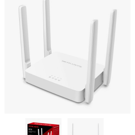
Стереосистемы
Серверное оборудование
UPS Источники бесперебойного питания
Мышки и Клавиатуры
Наушники
Сетевое оборудование
Системы охлаждения
Видеоконференцсвязь
Digital Signage
Видеонаблюдение
Компьютеры Fujitsu