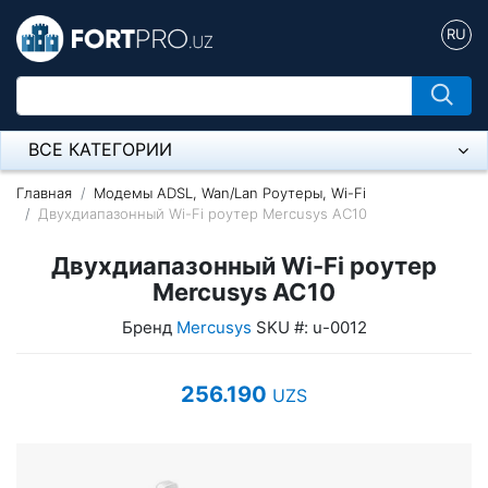
RU
ВСЕ КАТЕГОРИИ
Микрофон
Главная
Модемы ADSL, Wan/Lan Роутеры, Wi-Fi
Двухдиапазонный Wi-Fi роутер Mercusys AC10
Напольные розетки
Двухдиапазонный Wi-Fi роутер
Оборудование Mikrotik
Mercusys AC10
Бренд
Mercusys
SKU #: u-0012
Пылесос
Спикерфон
256.190
UZS
Модемы ADSL, Wan/Lan Роутеры, Wi-Fi
IP Телефония