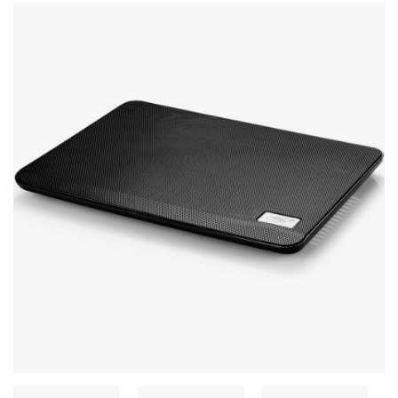
Стереосистемы
Серверное оборудование
UPS Источники бесперебойного питания
Мышки и Клавиатуры
Наушники
Сетевое оборудование
Системы охлаждения
Видеоконференцсвязь
Digital Signage
Видеонаблюдение
Компьютеры Fujitsu