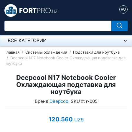
RU
ВСЕ КАТЕГОРИИ
Микрофон
Главная
Системы охлаждения
Подставки для ноутбука
Deepcool N17 Notebook Cooler Охлаждающая подставка для
ноутбука
Напольные розетки
Deepcool N17 Notebook Cooler
Оборудование Mikrotik
Охлаждающая подставка для
Пылесос
ноутбука
Бренд
Deepcool
SKU #: r-005
Спикерфон
Модемы ADSL, Wan/Lan Роутеры, Wi-Fi
120.560
UZS
IP Телефония