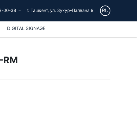
RU
3-00-38
г. Ташкент, ул. Зухур-Палвана 9
DIGITAL SIGNAGE
S-RM