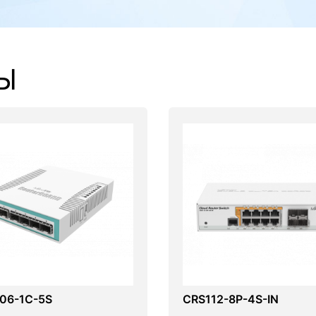
Ы
06-1C-5S
CRS112-8P-4S-IN