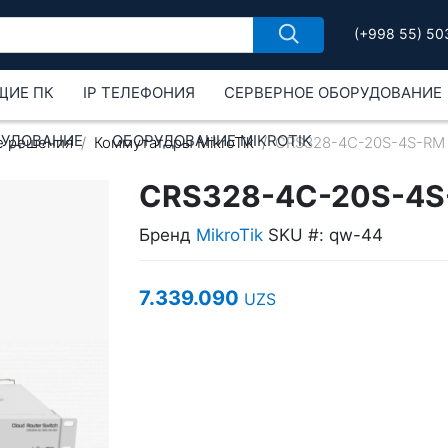
(+998 55) 50
ЩИЕ ПК
IP ТЕЛЕФОНИЯ
СЕРВЕРНОЕ ОБОРУДОВАНИЕ
РУДОВАНИЕ
ОБОРУДОВАНИЕ MIKROTIK
е решения
Коммутаторы MikroTik
CRS328-4C-20S-4S-RM
CRS328-4C-20S-4
Бренд
MikroTik
SKU #: qw-44
7.339.090
UZS