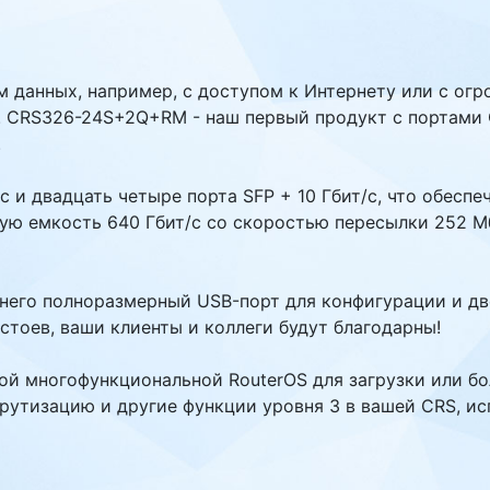
м данных, например, с доступом к Интернету или с ог
. CRS326-24S+2Q+RM - наш первый продукт с портами 
.
/с и двадцать четыре порта SFP + 10 Гбит/с, что обес
ую емкость 640 Гбит/с со скоростью пересылки 252 М
него полноразмерный USB-порт для конфигурации и дв
тоев, ваши клиенты и коллеги будут благодарны!
й многофункциональной RouterOS для загрузки или бо
утизацию и другие функции уровня 3 в вашей CRS, ис