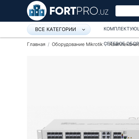
КОМПЛЕКТУЮ
ВСЕ КАТЕГОРИИ
Микрофон
СЕТЕВОЕ ОБО
Главная
Оборудование Mikrotik
Комплексны
Напольные розетки
Оборудование Mikrotik
Пылесос
Спикерфон
Модемы ADSL, Wan/Lan
Роутеры, Wi-Fi
IP Телефония