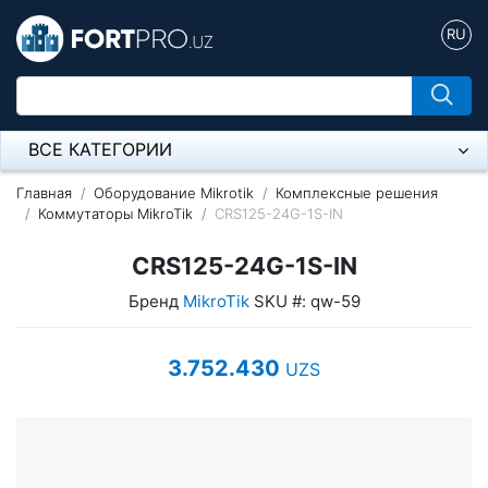
RU
ВСЕ КАТЕГОРИИ
Микрофон
Главная
Оборудование Mikrotik
Комплексные решения
Коммутаторы MikroTik
CRS125-24G-1S-IN
Напольные розетки
CRS125-24G-1S-IN
Оборудование Mikrotik
Бренд
MikroTik
SKU #: qw-59
Пылесос
3.752.430
UZS
Спикерфон
Модемы ADSL, Wan/Lan Роутеры, Wi-Fi
IP Телефония