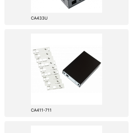
CA433U
CA411-711