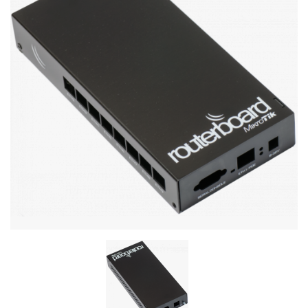
Стереосистемы
Серверное оборудование
UPS Источники бесперебойного питания
Мышки и Клавиатуры
Наушники
Сетевое оборудование
Системы охлаждения
Видеоконференцсвязь
Digital Signage
Видеонаблюдение
Компьютеры Fujitsu