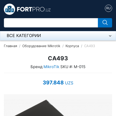
RU
ВСЕ КАТЕГОРИИ
Микрофон
Главная
Оборудование Mikrotik
Корпуса
CA493
Напольные розетки
CA493
Бренд
MikroTik
SKU #: M-015
Оборудование Mikrotik
Пылесос
397.848
UZS
Спикерфон
Модемы ADSL, Wan/Lan Роутеры, Wi-Fi
IP Телефония