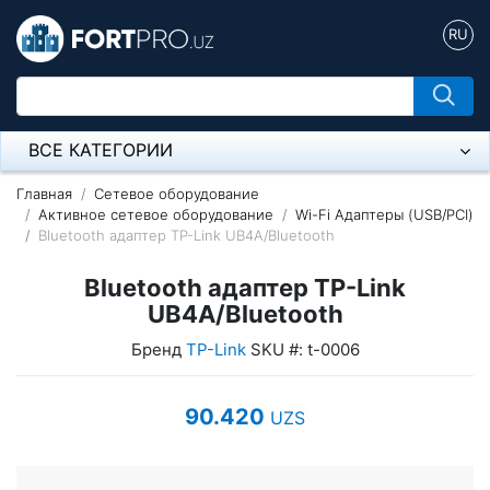
RU
ВСЕ КАТЕГОРИИ
Микрофон
Главная
Сетевое оборудование
Активное сетевое оборудование
Wi-Fi Адаптеры (USB/PCI)
Bluetooth адаптер TP-Link UB4A/Bluetooth
Напольные розетки
Bluetooth адаптер TP-Link
Оборудование Mikrotik
UB4A/Bluetooth
Пылесос
Бренд
TP-Link
SKU #: t-0006
Спикерфон
90.420
UZS
Модемы ADSL, Wan/Lan Роутеры, Wi-Fi
IP Телефония