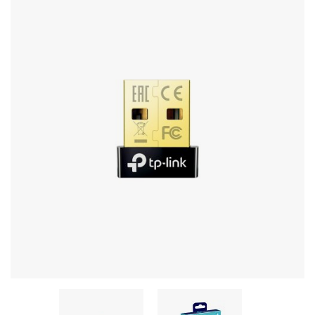
Стереосистемы
Серверное оборудование
UPS Источники бесперебойного питания
Мышки и Клавиатуры
Наушники
Сетевое оборудование
Системы охлаждения
Видеоконференцсвязь
Digital Signage
Видеонаблюдение
Компьютеры Fujitsu