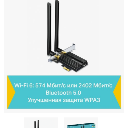
Стереосистемы
Серверное оборудование
UPS Источники бесперебойного питания
Мышки и Клавиатуры
Наушники
Сетевое оборудование
Системы охлаждения
Видеоконференцсвязь
Digital Signage
Видеонаблюдение
Компьютеры Fujitsu