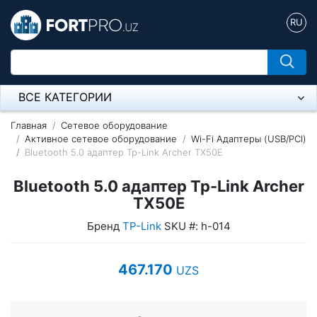
RU
ВСЕ КАТЕГОРИИ
Микрофон
Главная
Сетевое оборудование
Активное сетевое оборудование
Wi-Fi Адаптеры (USB/PCI)
Bluetooth 5.0 адаптер Tp-Link Archer TX50E
Напольные розетки
Bluetooth 5.0 адаптер Tp-Link Archer
Оборудование Mikrotik
TX50E
Пылесос
Бренд
TP-Link
SKU #: h-014
Спикерфон
467.170
UZS
Модемы ADSL, Wan/Lan Роутеры, Wi-Fi
IP Телефония