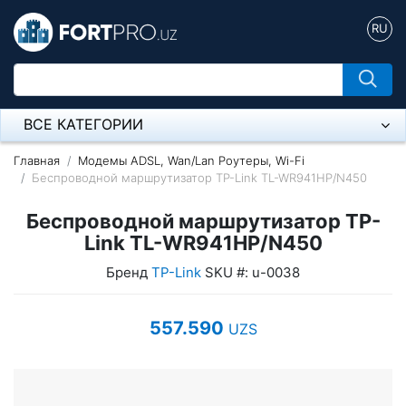
RU
ВСЕ КАТЕГОРИИ
Микрофон
Главная
Модемы ADSL, Wan/Lan Роутеры, Wi-Fi
Беспроводной маршрутизатор TP-Link TL-WR941HP/N450
Напольные розетки
Беспроводной маршрутизатор TP-
Оборудование Mikrotik
Link TL-WR941HP/N450
Бренд
TP-Link
SKU #: u-0038
Пылесос
Спикерфон
557.590
UZS
Модемы ADSL, Wan/Lan Роутеры, Wi-Fi
IP Телефония