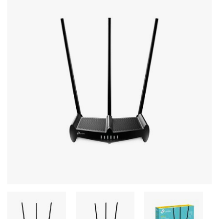
Стереосистемы
Серверное оборудование
UPS Источники бесперебойного питания
Мышки и Клавиатуры
Наушники
Сетевое оборудование
Системы охлаждения
Видеоконференцсвязь
Digital Signage
Видеонаблюдение
Компьютеры Fujitsu